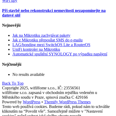
WiFi tipy
Při stavbě nebo rekonstrukci nemovitosti nezapomínejte na
datové sítě
Nejnovější
Jak na Mikrotiku zachytávat pakety
Jak z Mikrotiku přeposílat SMS do e-mailu
LAG/bonding mezi SwitchOS Lite a RouterOS
UniFi kontroler na Mikrotiku
Automatické spuštění SYNOLOGY po výpadku napájení
Nejčtenější
No results available
Back To Top
Copyright 2025, wifiHome s.r.o., IČ: 23556561
wifiHome s.r.o. zapsaná v obchodním rejstříku vedeném u
Městského soudu v Praze, spisová značka C 429166
Powered by
WordPress
•
Themify WordPress Themes
Tento web používá cookies. Budeme rádi, pokud nám to schválíte
kliknutím na “Povolit vše”. Samozřejmě můžete v "Nastavení
cookies" ručně vybrat jaké služby chcete povolit.