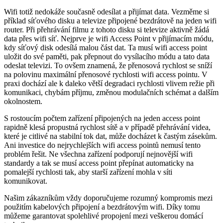
Wifi totiž nedokáže současně odesílat a přijímat data. Vezměme si
příklad síťového disku a televize připojené bezdrátově na jeden wifi
router. Při přehrávání filmu z tohoto disku si televize aktivně žádá
data přes wifi síť. Nejprve je wifi Access Point v přijímacím módu,
kdy síťový disk odesílá malou část dat. Ta musí wifi access point
uložit do své paměti, pak přepnout do vysílacího módu a tato data
odeslat televizi. To ovšem znamená, že přenosová rychlost se sníží
na polovinu maximální přenosové rychlosti wifi access pointu. V
praxi dochází ale k daleko větší degradaci rychlosti vlivem režie při
komunikaci, chybám příjmu, změnou modulačních schémat a dalším
okolnostem.
S rostoucím počtem zařízení připojených na jeden access point
rapidně klesá propustná rychlost sítě a v případě přehrávání videa,
které je citlivé na stabilní tok dat, může docházet k častým zásekům.
Ani investice do nejrychlejších wifi access pointů nemusí tento
problém řešit. Ne všechna zařízení podporují nejnovější wifi
standardy a tak se musí access point přepínat automaticky na
pomalejší rychlosti tak, aby starší zařízení mohla v síti
komunikovat.
Našim zákazníkům vždy doporučujeme rozumný kompromis mezi
použitím kabelových připojení a bezdrátovým wifi. Díky tomu
můžeme garantovat spolehlivé propojení mezi veškerou domácí