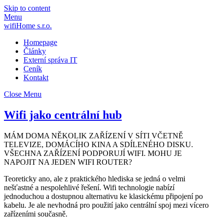
Skip to content
Menu
wifiHome s.r.o.
Homepage
Články
Externí správa IT
Ceník
Kontakt
Close Menu
Wifi jako centrální hub
MÁM DOMA NĚKOLIK ZAŘÍZENÍ V SÍTI VČETNĚ
TELEVIZE, DOMÁCÍHO KINA A SDÍLENÉHO DISKU.
VŠECHNA ZAŘÍZENÍ PODPORUJÍ WIFI. MOHU JE
NAPOJIT NA JEDEN WIFI ROUTER?
Teoreticky ano, ale z praktického hlediska se jedná o velmi
nešťastné a nespolehlivé řešení. Wifi technologie nabízí
jednoduchou a dostupnou alternativu ke klasickému připojení po
kabelu. Je ale nevhodná pro použití jako centrální spoj mezi vícero
zařízeními současně.