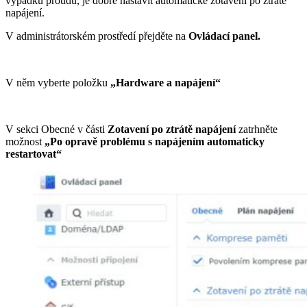
výpadků proudu, je dobré nastavit automatické zotavení po ztrátě
napájení.
V administrátorském prostředí přejděte na
Ovládací panel.
V něm vyberte položku
„Hardware a napájení“
V sekci Obecné v části
Zotavení po ztrátě napájení
zatrhněte
možnost
„Po opravě problému s napájením automaticky
restartovat“