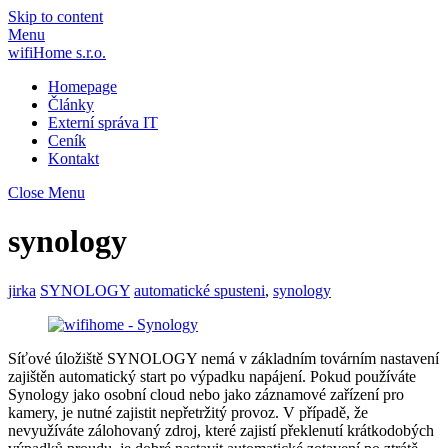
Skip to content
Menu
wifiHome s.r.o.
Homepage
Články
Externí správa IT
Ceník
Kontakt
Close Menu
synology
jirka
SYNOLOGY
automatické spusteni
,
synology
Síťové úložiště SYNOLOGY nemá v základním továrním nastavení
zajištěn automatický start po výpadku napájení. Pokud používáte
Synology jako osobní cloud nebo jako záznamové zařízení pro
kamery, je nutné zajistit nepřetržitý provoz. V případě, že
nevyužíváte zálohovaný zdroj, které zajistí překlenutí krátkodobých